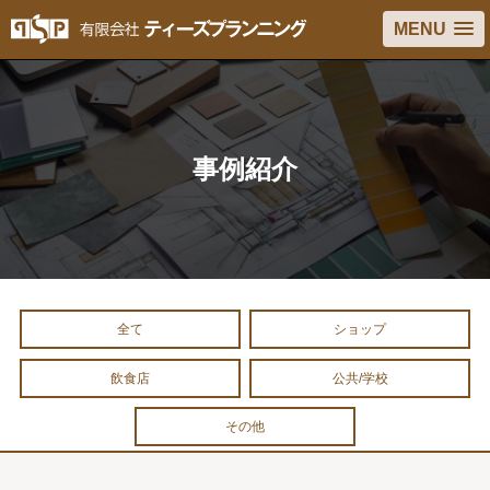
MENU
事例紹介
全て
ショップ
飲食店
公共/学校
その他